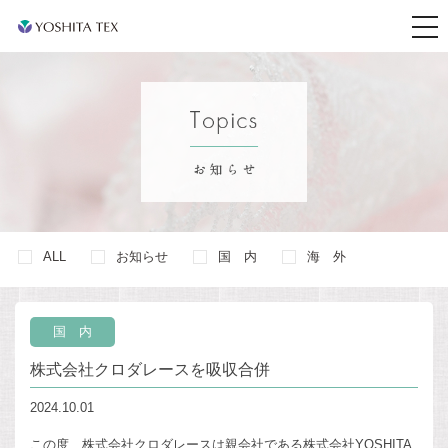
t
o
g
g
l
e
n
a
v
i
g
a
t
i
o
n
ALL
お知らせ
国 内
海 外
国 内
株式会社クロダレースを吸収合併
2024.10.01
この度、株式会社クロダレースは親会社である株式会社YOSHITA